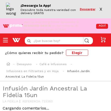
¡Descarga la App!
X
Descargar
Descubre toda nuestra variedad con
delivery GRATIS
¡Aún no eres Wong Prime!
Aprovecha el
DESPACHO GRATIS
en tus compras de
AQUÍ
supermercado desde S/79.90
¿Que buscas hoy?
Elegir
¿Cómo quieres recibir tu pedido?
Desayuno
Café e Infusiones
Infusiones en Filtrantes y en Hoja
Infusión Jardín
Ancestral La Fidelia 15un
Infusión Jardín Ancestral La
Fidelia 15un
LA FIDELIA
REFERENCIA
:
723360
Cargando comentarios...