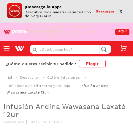
¡Descarga la App!
X
Descargar
Descubre toda nuestra variedad con
delivery GRATIS
¡Aún no eres Wong Prime!
Aprovecha el
DESPACHO GRATIS
en tus compras de
AQUÍ
supermercado desde S/79.90
¿Que buscas hoy?
Elegir
¿Cómo quieres recibir tu pedido?
Desayuno
Café e Infusiones
Infusiones en Filtrantes y en Hoja
Infusión Andina
Wawasana Laxaté 12un
Infusión Andina Wawasana Laxaté
12un
WAWASANA
REFERENCIA
:
37477