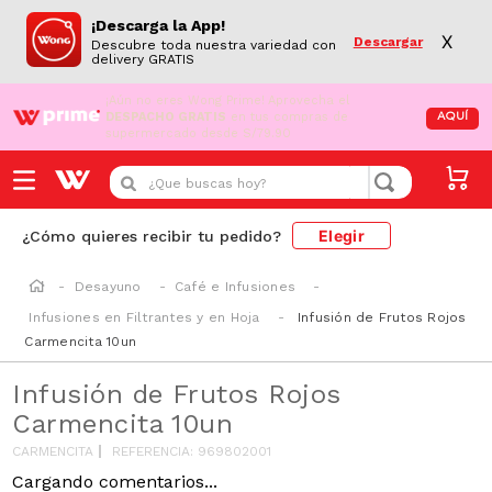
¡Descarga la App!
X
Descargar
Descubre toda nuestra variedad con
delivery GRATIS
¡Aún no eres Wong Prime!
Aprovecha el
DESPACHO GRATIS
en tus compras de
AQUÍ
supermercado desde S/79.90
¿Que buscas hoy?
Elegir
¿Cómo quieres recibir tu pedido?
Desayuno
Café e Infusiones
Infusiones en Filtrantes y en Hoja
Infusión de Frutos Rojos
Carmencita 10un
Infusión de Frutos Rojos
Carmencita 10un
CARMENCITA
REFERENCIA
:
969802001
Cargando comentarios...