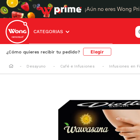
¡Aún no eres Wong Pr
¿
CATEGORIAS
Elegir
¿Cómo quieres recibir tu pedido?
Desayuno
Café e Infusiones
Infusiones en F