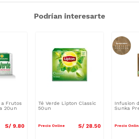
Podrían interesarte
 a Frutos
Té Verde Lipton Classic
Infusion 
a 20un
50un
Sunka Pr
S/
9
.
80
S/
28
.
50
Precio Online
Precio Onli