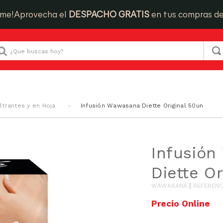
ime!
Aprovecha el
DESPACHO GRATIS
en tus compras d
Que buscas hoy?
iltrantes y en Hoja
Infusión Wawasana Diette Original 50un
Infusió
Diette O
WAWASANA
REFERENC