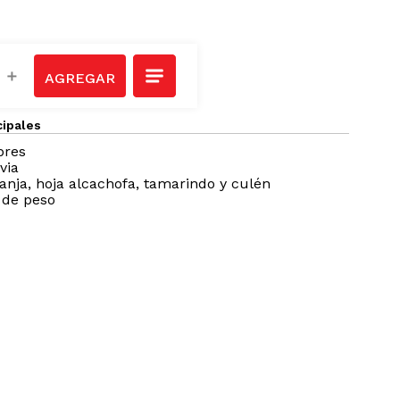
＋
cipales
bres
via
ranja, hoja alcachofa, tamarindo y culén
 de peso