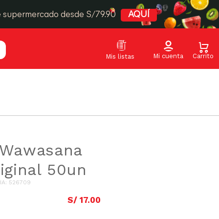
e supermercado desde S/79.90
AQUÍ
n Wawasana
riginal 50un
IA
:
526709
S/
17
.
00