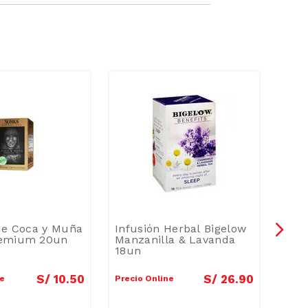
de Coca y Muña
Infusión Herbal Bigelow
Te V
emium 20un
Manzanilla & Lavanda
25 
18un
S/
10
.
50
S/
26
.
90
ne
Precio Online
Preci