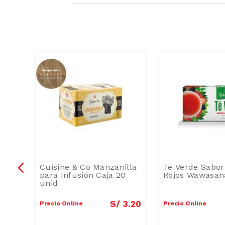
 Coca
Cuisine & Co Manzanilla
Té Verde Sabor
para Infusión Caja 20
Rojos Wawasan
unid
11
.
90
S/
3
.
20
Precio Online
Precio Online