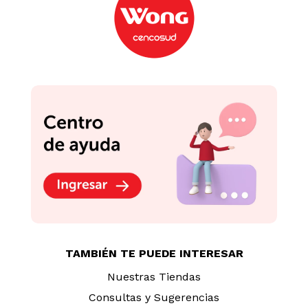
-
13 %
Pack Kativa Hyaluronic:
Shampoo +
Acondicionador +
Fotoprotector Isdin
Tratamiento
Pediatrics Gel Cream
FPS50 250ml
S/
45
.
90
S/
129
.
90
S/
149.90