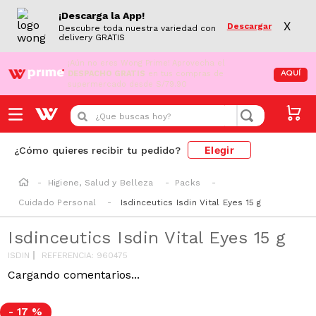
¡Descarga la App!
X
Descargar
Descubre toda nuestra variedad con
delivery GRATIS
¡Aún no eres Wong Prime!
Aprovecha el
DESPACHO GRATIS
en tus compras de
AQUÍ
supermercado desde S/79.90
¿Que buscas hoy?
Elegir
¿Cómo quieres recibir tu pedido?
Higiene, Salud y Belleza
Packs
Cuidado Personal
Isdinceutics Isdin Vital Eyes 15 g
Isdinceutics Isdin Vital Eyes 15 g
ISDIN
REFERENCIA
:
960475
-
17 %