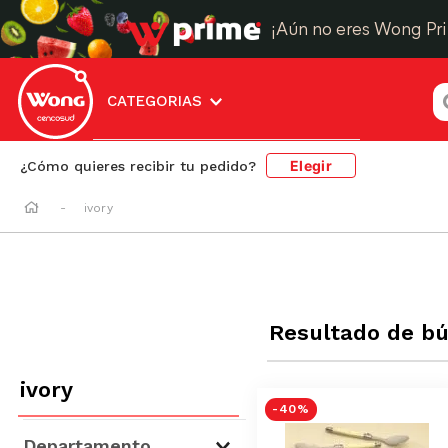
¡Aún no eres Wong Pr
¿
CATEGORIAS
Elegir
¿Cómo quieres recibir tu pedido?
ivory
Resultado de b
ivory
-
40 %
Departamento