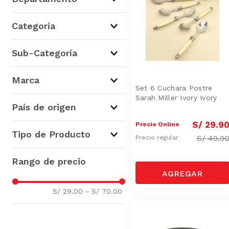
Hogar y Bazar
(
6
)
Categoría
Higiene, Salud y Belleza
(
4
)
Belleza
(
4
)
Sub-Categoría
Menaje de Mesa
(
3
)
Cocina
(
2
)
Rostro
(
4
)
Marca
Decoración
(
1
)
Cubiertos
(
3
)
Set 6 Cuchara Postre
Sarah Miller Ivory Ivory
Repostería
(
1
)
Genérico
(
5
)
País de origen
Utensilios de Cocina
(
1
)
Covergirl
(
4
)
S/
29
.
9
Precio Online
Velas y Portavelas
(
1
)
Candle Warmers
(
1
)
Estados Unidos
(
1
)
Tipo de Producto
S/
49.9
Precio regular
Cubiertos
(
5
)
Aromatizadores
(
1
)
Correctores
(
1
)
S/ 29.00
–
S/ 70.00