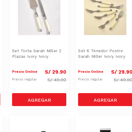
Set Torta Sarah Miller 2
Set 6 Tenedor Postre
Plazas Ivory Ivory
Sarah Miller Ivory Ivory
0
S/
29
.
90
S/
29
.
9
Precio Online
Precio Online
0
S/
49.90
S/
49.9
Precio regular
Precio regular