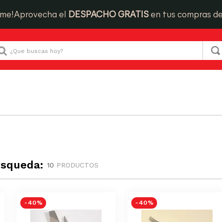
ime!
Aprovecha el
DESPACHO GRATIS
en tus compras d
Que buscas hoy?
úsqueda:
10
PRODUCTOS
-
40 %
-
40 %