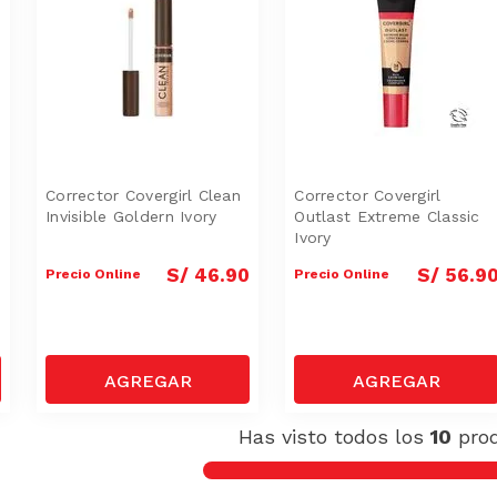
l
Corrector Covergirl Clean
Corrector Covergirl
Invisible Goldern Ivory
Outlast Extreme Classic
Ivory
0
S/
46
.
90
S/
56
.
9
Precio Online
Precio Online
Has visto todos los
10
pro