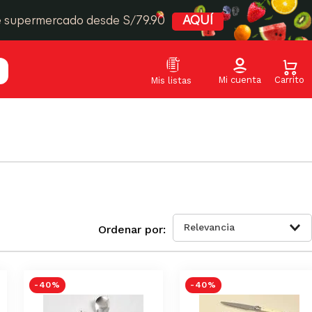
e supermercado desde S/79.90
AQUÍ
Relevancia
-
40 %
-
40 %