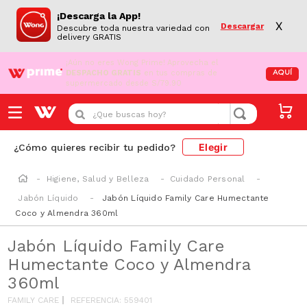
¡Descarga la App!
X
Descargar
Descubre toda nuestra variedad con
delivery GRATIS
¡Aún no eres Wong Prime!
Aprovecha el
DESPACHO GRATIS
en tus compras de
AQUÍ
supermercado desde S/79.90
¿Que buscas hoy?
Elegir
¿Cómo quieres recibir tu pedido?
Higiene, Salud y Belleza
Cuidado Personal
Jabón Líquido
Jabón Líquido Family Care Humectante
Coco y Almendra 360ml
Jabón Líquido Family Care
Humectante Coco y Almendra
360ml
FAMILY CARE
REFERENCIA
:
559401