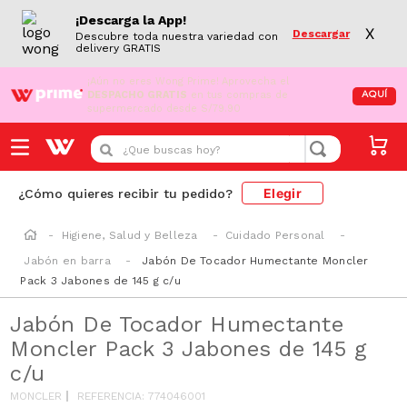
¡Descarga la App!
X
Descargar
Descubre toda nuestra variedad con
delivery GRATIS
¡Aún no eres Wong Prime!
Aprovecha el
DESPACHO GRATIS
en tus compras de
AQUÍ
supermercado desde S/79.90
¿Que buscas hoy?
Elegir
¿Cómo quieres recibir tu pedido?
Higiene, Salud y Belleza
Cuidado Personal
Jabón en barra
Jabón De Tocador Humectante Moncler
Pack 3 Jabones de 145 g c/u
Jabón De Tocador Humectante
Moncler Pack 3 Jabones de 145 g
c/u
MONCLER
REFERENCIA
:
774046001