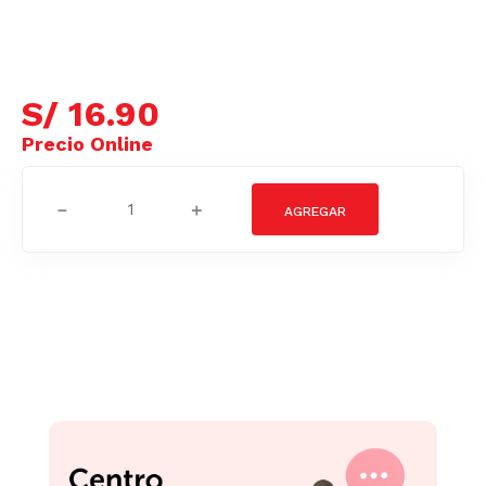
S/
16
.
90
－
＋