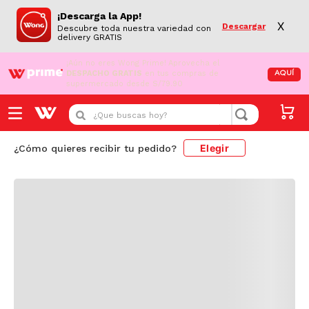
¡Descarga la App!
X
Descargar
Descubre toda nuestra variedad con
delivery GRATIS
¡Aún no eres Wong Prime!
Aprovecha el
DESPACHO GRATIS
en tus compras de
AQUÍ
supermercado desde S/79.90
Cargando comentarios...
¿Que buscas hoy?
Elegir
¿Cómo quieres recibir tu pedido?