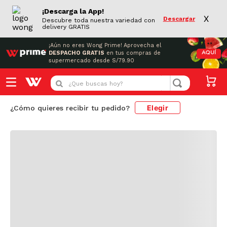
¡Descarga la App!
X
Descargar
Descubre toda nuestra variedad con
delivery GRATIS
¡Aún no eres Wong Prime!
Aprovecha el
DESPACHO GRATIS
en tus compras de
AQUÍ
supermercado desde S/79.90
Cargando comentarios...
¿Que buscas hoy?
Elegir
¿Cómo quieres recibir tu pedido?