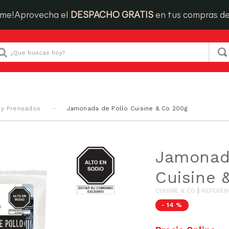
ime!
Aprovecha el
DESPACHO GRATIS
en tus compras d
Que buscas hoy?
y Prensados
Jamonada de Pollo Cuisine & Co 200g
SODIO
Jamonad
Cuisine 
CUISINE & CO
REFEREN
-
14 %