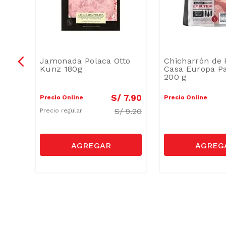
tto
Jamonada Polaca Otto
Chicharrón de 
Kunz 180g
Casa Europa P
200 g
4
.
60
S/
7
.
90
Precio Online
Precio Online
S/
9.20
Precio regular