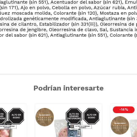
aglutinante (sin 551), Acentuador del sabor (sin 621), Emuls
sin 171), Ajo en polvo, Cebolla en polvo, Azúcar rubia, Antio
Nuez moscada molida, Colorante (sin 120), Mostaza en polv
idrolizada genéticamente modificada, Antiaglutinante (sin 34
a de cilantro, Estabilizador (sin 331(iii)), Oleorresina de
rresina de jengibre, Oleorresina de clavo, Sal, Sustancia in
del sabor (sin 621), Antiaglutinante (sin 551), Colorante (s
Podrían interesarte
IO/GRASAS-
SODIO/GRASAS-
-
14 %
SAT
SAT