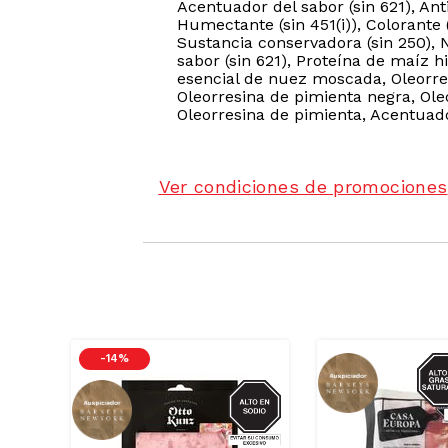
Acentuador del sabor (sin 621), Anti
Humectante (sin 451(i)), Colorante (
Sustancia conservadora (sin 250), 
sabor (sin 621), Proteína de maíz h
esencial de nuez moscada, Oleorresin
Oleorresina de pimienta negra, Oleo
Oleorresina de pimienta, Acentuador 
Ver condiciones de promociones
ODIO
-
14 %
SOD
SODIO