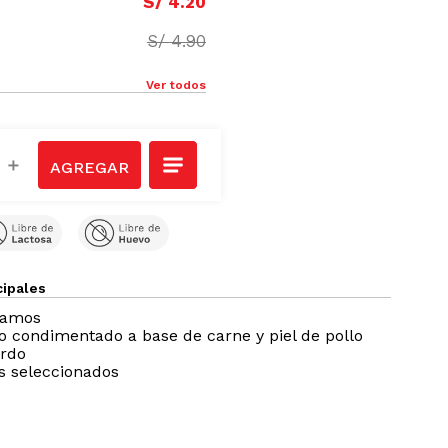
S/
4
.
20
S/
4
.
90
Ver todos
＋
cipales
ramos
 condimentado a base de carne y piel de pollo
erdo
s seleccionados