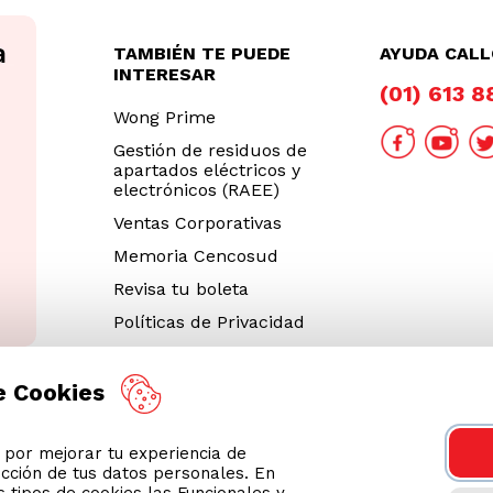
TAMBIÉN TE PUEDE
AYUDA CAL
INTERESAR
(01) 613 
Wong Prime
Gestión de residuos de
apartados eléctricos y
electrónicos (RAEE)
Ventas Corporativas
Memoria Cencosud
Revisa tu boleta
Políticas de Privacidad
Términos y Condiciones
Legales
e Cookies
Código de Ética
or mejorar tu experiencia de
Cyber Wong 2026
ección de tus datos personales. En
Decargar App
 tipos de cookies las Funcionales y