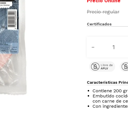
Certificados
－
Características Prin
Contiene 200 g
Embutido cocido
con carne de c
Con ingrediente