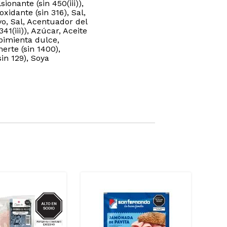
ionante (sin 450(iii)),
xidante (sin 316), Sal,
o, Sal, Acentuador del
1(iii)), Azúcar, Aceite
 pimienta dulce,
erte (sin 1400),
in 129), Soya
SODIO