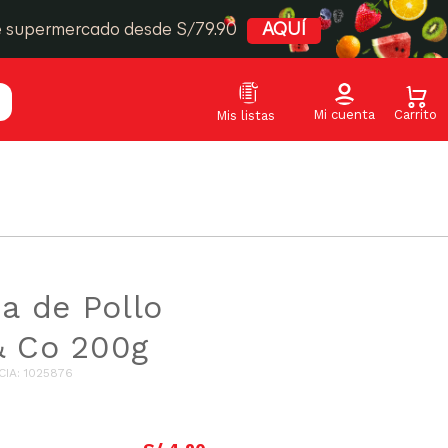
e supermercado desde S/79.90
AQUÍ
a de Pollo
& Co 200g
CIA
:
1025876