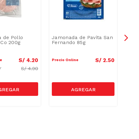
 de Pollo
Jamonada de Pavita San
Mort
 Co 200g
Fernando 85g
S/
4
.
20
S/
2
.
50
ne
Precio Online
Preci
S/
4.90
ar