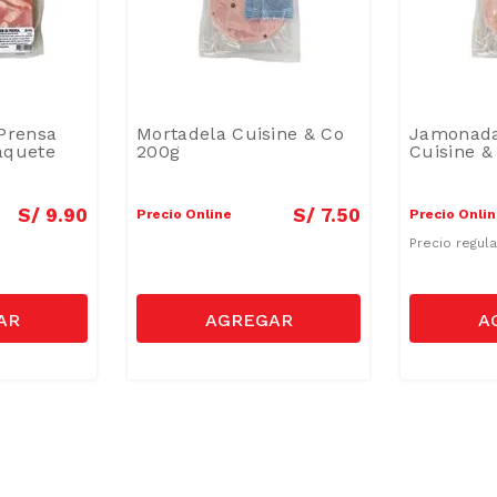
Prensa
Mortadela Cuisine & Co
Jamonada
aquete
200g
Cuisine &
S/
9
.
90
S/
7
.
50
Precio Online
Precio Onli
Precio regul