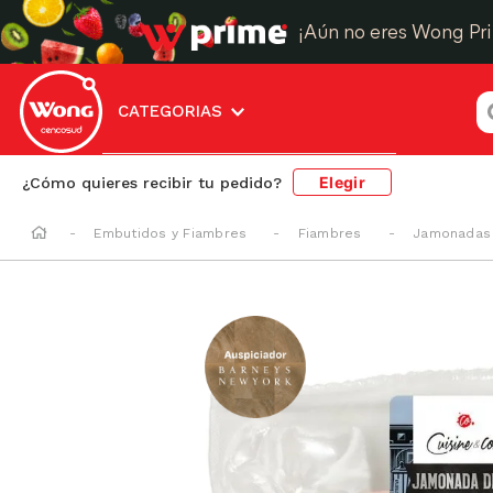
¡Aún no eres Wong Pr
¿
CATEGORIAS
Elegir
¿Cómo quieres recibir tu pedido?
Embutidos y Fiambres
Fiambres
Jamonadas 