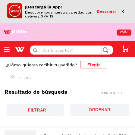
¡Descarga la App!
X
Descargar
Descubre toda nuestra variedad con
delivery GRATIS
¡Aún no eres Wong Prime!
Aprovecha el
DESPACHO GRATIS
en tus compras de
AQUÍ
supermercado desde S/79.90
¿Que buscas hoy?
Elegir
¿Cómo quieres recibir tu pedido?
jireh
Resultado de búsqueda
1
PRODUCTO
FILTRAR