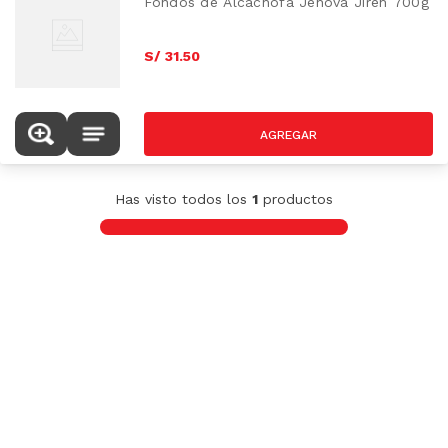
Fondos de Alcachofa Jehová Jireh 700g
S/
31
.
50
Has visto todos los
1
productos