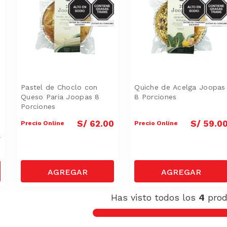
SODIO/GRASAS-
SODIO/GRA
TRANS
TRANS
Pastel de Choclo con
Quiche de Acelga Joopas
Queso Paria Joopas 8
8 Porciones
Porciones
0
S/
62
.
00
S/
59
.
0
Precio Online
Precio Online
9
Has visto todos los
4
prod