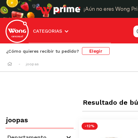
¡Aún no eres Wong Pr
¿
CATEGORIAS
Elegir
¿Cómo quieres recibir tu pedido?
joopas
Resultado de b
joopas
-
12 %
Departamento