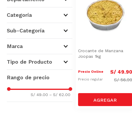
Comidas y Rostizados
(
3
)
Categoría
Panadería y Pastelería
(
1
)
Comidas
(
3
)
Sub-Categoría
Pastelería
(
1
)
Comidas Empacadas
(
3
)
Marca
Tortas de la Casa
(
1
)
Crocante de Manzana
Joopas 1kg
Genérico
(
3
)
Tipo de Producto
Wong
(
1
)
S/
49
.
9
Precio Online
Comidas Preparadas
(
3
)
S/
56.9
Precio regular
Cocadas
(
1
)
S/ 49.00
–
S/ 62.00