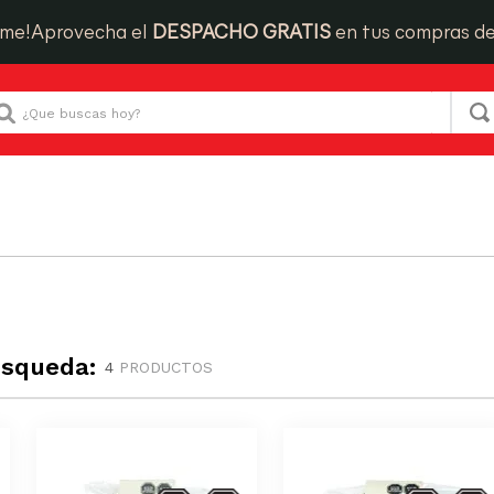
ime!
Aprovecha el
DESPACHO GRATIS
en tus compras d
Que buscas hoy?
úsqueda:
4
PRODUCTOS