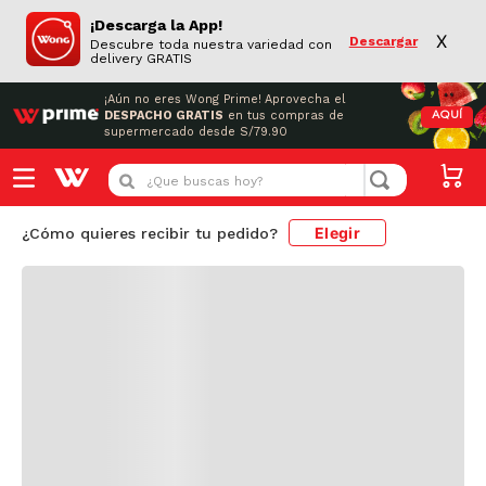
Resultado de búsqueda
¡Descarga la App!
PRODUCTOS
X
Descargar
Descubre toda nuestra variedad con
delivery GRATIS
¡Aún no eres Wong Prime!
Aprovecha el
DESPACHO GRATIS
en tus compras de
AQUÍ
supermercado desde S/79.90
¿Que buscas hoy?
Elegir
¿Cómo quieres recibir tu pedido?