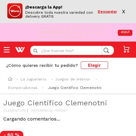
¡Descarga la App!
X
Descargar
Descubre toda nuestra variedad con
delivery GRATIS
¡Aún no eres Wong Prime!
Aprovecha el
DESPACHO GRATIS
AQUÍ
en tus compras de supermercado desde S/79.90
¿Que buscas hoy?
Elegir
¿Cómo quieres recibir tu pedido?
La Juguetería
Juegos de Interior
Rompecabezas
Juego Científico Clemenotni
Juego Científico Clemenotni
CLEMENTONI
REFERENCIA
:
1041557
Cargando comentarios...
-
60 %