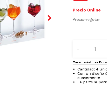
－
Características Prin
Cantidad: 4 uni
Con un diseño ú
suavemente
La parte superi