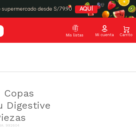
e supermercado desde S/79.90
AQUÍ
e Copas
u Digestive
Piezas
IA
:
992604