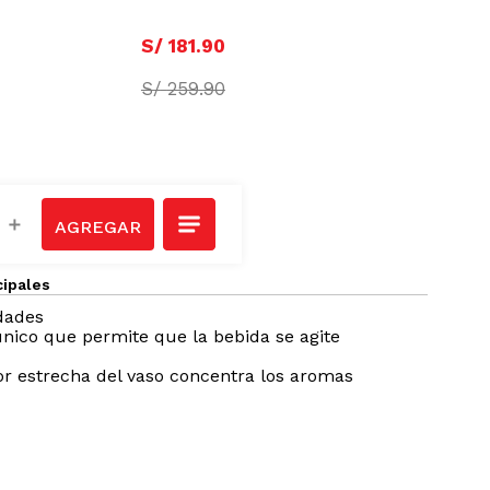
S/
181
.
90
S/
259
.
90
＋
cipales
dades
nico que permite que la bebida se agite
or estrecha del vaso concentra los aromas