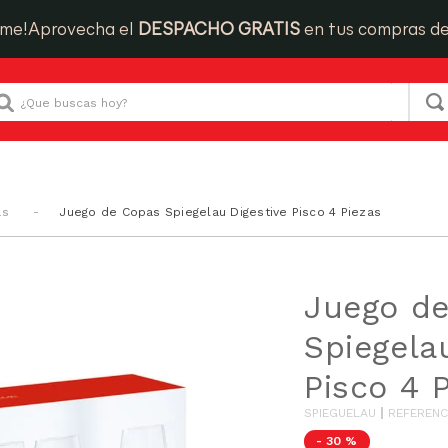
ime!
Aprovecha el
DESPACHO GRATIS
en tus compras d
Que buscas hoy?
as
Juego de Copas Spiegelau Digestive Pisco 4 Piezas
Juego d
Spiegela
Pisco 4 
SPIEGUELAU
REFERENC
-
30 %