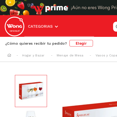
¡Aún no eres Wong Pr
¿
CATEGORIAS
Elegir
¿Cómo quieres recibir tu pedido?
Hogar y Bazar
Menaje de Mesa
Vasos y Cop