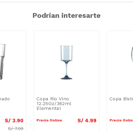
Podrían interesarte
eado
Copa Rio Vino
Copa Bist
12.25Oz/362ml
Elemental
S/
3
.
90
S/
4
.
99
Precio Online
Precio Onli
S/
7.99