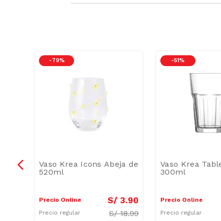
-
79 %
-
51 %
eza
Vaso Krea Icons Abeja de
Vaso Krea Tabl
520ml
300ml
4
.
90
S/
3
.
90
Precio Online
Precio Online
/
8.99
S/
18.99
Precio regular
Precio regular