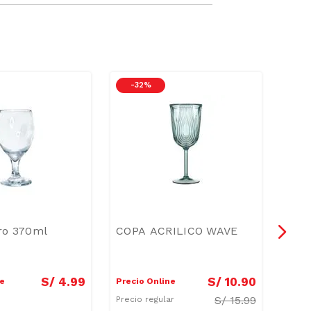
-
32 %
-
4
ro 370ml
COPA ACRILICO WAVE
Vaso
600
S/
4
.
99
S/
10
.
90
ne
Precio Online
Preci
S/
15.99
Precio regular
Preci