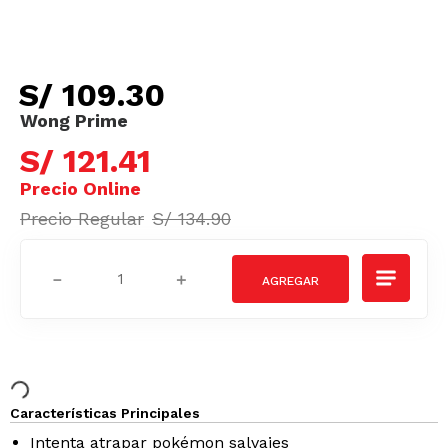
S/
109
.
30
S/
121
.
41
S/
134
.
90
－
＋
Características Principales
Intenta atrapar pokémon salvajes