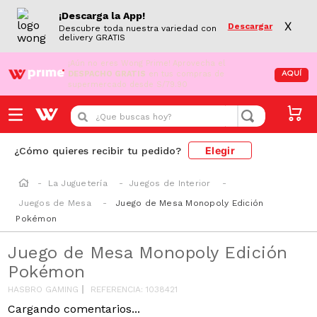
¡Descarga la App!
X
Descargar
Descubre toda nuestra variedad con
delivery GRATIS
¡Aún no eres Wong Prime!
Aprovecha el
DESPACHO GRATIS
en tus compras de
AQUÍ
supermercado desde S/79.90
¿Que buscas hoy?
Elegir
¿Cómo quieres recibir tu pedido?
La Juguetería
Juegos de Interior
Juegos de Mesa
Juego de Mesa Monopoly Edición
Pokémon
Juego de Mesa Monopoly Edición
Pokémon
HASBRO GAMING
REFERENCIA
:
1038421
Cargando comentarios...