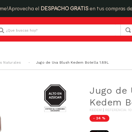
ime!
Aprovecha el
DESPACHO GRATIS
en tus compras d
Que buscas hoy?
s Naturales
Jugo de Uva Blush Kedem Botella 1.89L
AZUCAR
Jugo de 
Kedem Bo
KEDEM
REFERENCIA
:
1
-
24 %