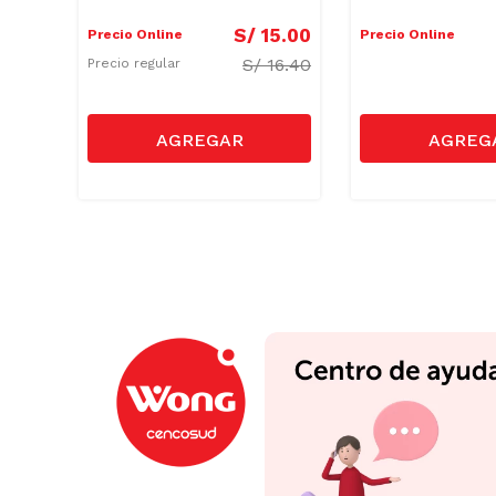
6
.
90
S/
15
.
00
Precio Online
Precio Online
/
8.90
S/
16.40
Precio regular