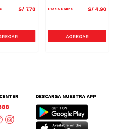
S/
7
.
70
S/
4
.
90
ne
Precio Online
Preci
Preci
LCENTER
DESCARGA NUESTRA APP
8888