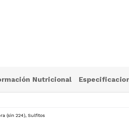
ormación Nutricional
Especificacio
a (sin 224), Sulfitos