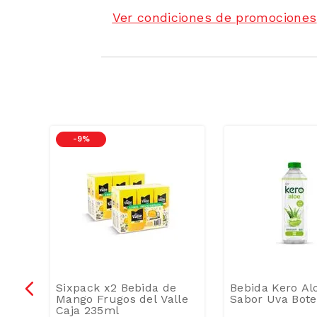
Ver condiciones de promociones
-
9 %
ZUCAR
ada
Sixpack x2 Bebida de
Bebida Kero Al
la
Mango Frugos del Valle
Sabor Uva Bote
Caja 235ml