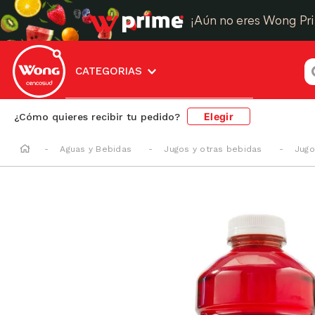
¡Aún no eres Wong Pr
¿
CATEGORIAS
Elegir
¿Cómo quieres recibir tu pedido?
Aguas y Bebidas
Jugos y otras bebidas
Jugo