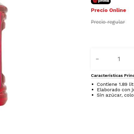
－
Características Prin
Contiene 1.89 li
Elaborado con j
Sin azúcar, col