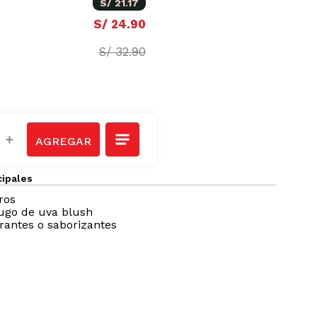
S/
21
.
17
S/
24
.
90
S/
32
.
90
＋
cipales
tros
ugo de uva blush
orantes o saborizantes