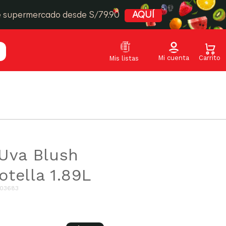
e supermercado desde S/79.90
AQUÍ
Uva Blush
tella 1.89L
003683