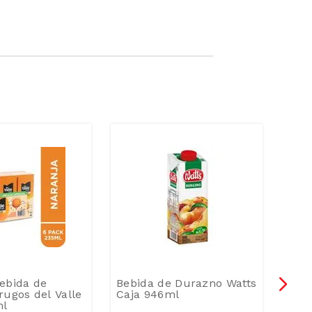
-
2
ebida de
Bebida de Durazno Watts
Jug
rugos del Valle
Caja 946ml
Kede
ml
1.89