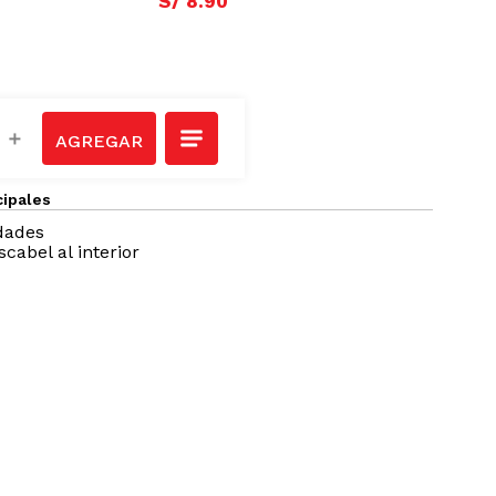
S/
8
.
90
＋
cipales
dades
scabel al interior