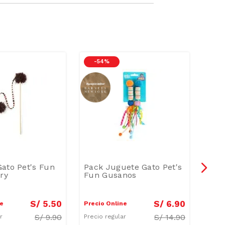
-
54 %
-
3
ato Pet's Fun
Pack Juguete Gato Pet's
Jugu
rry
Fun Gusanos
Var
S/
5
.
50
S/
6
.
90
ne
Precio Online
Preci
S/
9.90
S/
14.90
ar
Precio regular
Preci