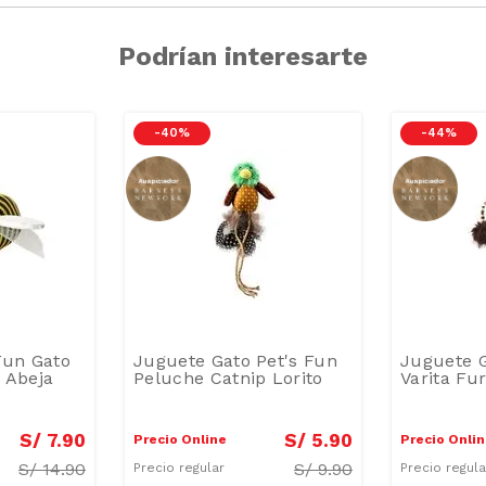
Podrían interesarte
-
40 %
-
44 %
Fun Gato
Juguete Gato Pet's Fun
Juguete G
 Abeja
Peluche Catnip Lorito
Varita Fu
S/
7
.
90
S/
5
.
90
Precio Online
Precio Onli
S/
14.90
S/
9.90
Precio regular
Precio regul