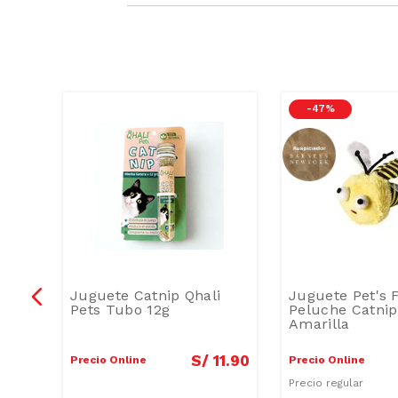
-
47 %
ete
Juguete Catnip Qhali
Juguete Pet's 
edal
Pets Tubo 12g
Peluche Catnip
Amarilla
20
.
16
S/
11
.
90
Precio Online
Precio Online
Precio regular