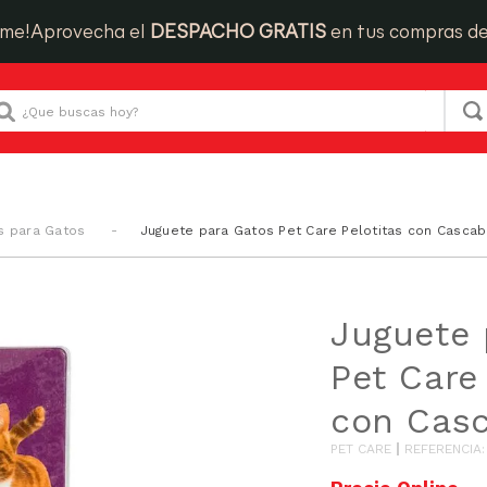
ime!
Aprovecha el
DESPACHO GRATIS
en tus compras d
Que buscas hoy?
s para Gatos
Juguete para Gatos Pet Care Pelotitas con Cascab
Juguete 
Pet Care
con Casc
PET CARE
REFERENCIA