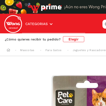
¡Aún no eres Wong Pr
¿
CATEGORIAS
Elegir
¿Cómo quieres recibir tu pedido?
Mascotas
Para Gatos
Juguetes y Rascadore