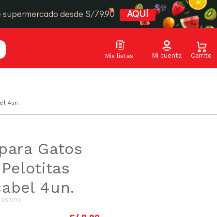
e supermercado desde S/79.90
AQUÍ
el 4un.
para Gatos
 Pelotitas
abel 4un.
:
953010