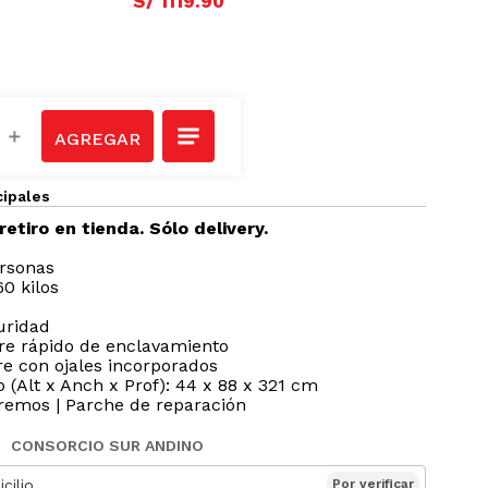
S/
1119
.
90
＋
cipales
retiro en tienda. Sólo delivery.
ersonas
0 kilos
uridad
rre rápido de enclavamiento
e con ojales incorporados
(Alt x Anch x Prof): 44 x 88 x 321 cm
 remos | Parche de reparación
CONSORCIO SUR ANDINO
cilio
Por verificar