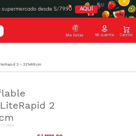
e supermercado desde S/79.90
AQUÍ
iteRapid 2 - 321x88cm
flable
LiteRapid 2
8cm
:
770484