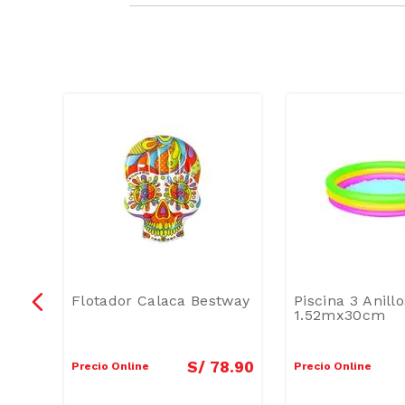
una
Flotador Calaca Bestway
Piscina 3 Anill
1.52mx30cm
9
.
90
S/
78
.
90
Precio Online
Precio Online