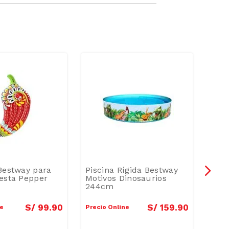
Bestway para
Piscina Rígida Bestway
Sill
esta Pepper
Motivos Dinosaurios
Mai
244cm
S/
99
.
90
S/
159
.
90
ne
Precio Online
Preci