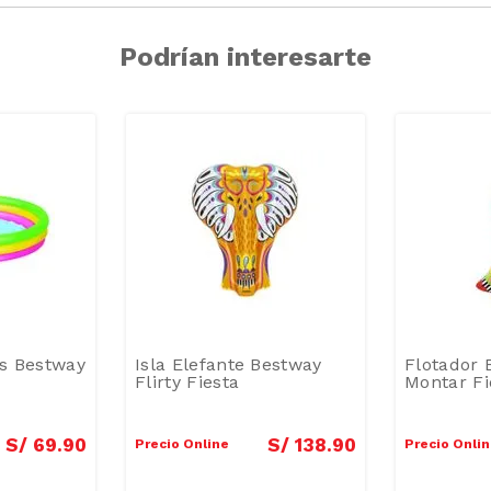
Podrían interesarte
os Bestway
Isla Elefante Bestway
Flotador 
Flirty Fiesta
Montar Fi
S/
69
.
90
S/
138
.
90
Precio Online
Precio Onli