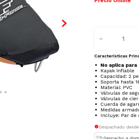
－
Características Prin
No aplica para 
Kayak inflable
Capacidad: 2 p
Soporta hasta 16
Material: PVC
Válvulas de seg
Válvulas de cie
Cuerda de agarr
Medidas armado 
Incluye: Par de
Despachado desde
Despacho a domi