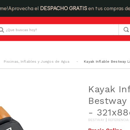
ime!
Aprovecha el
DESPACHO GRATIS
en tus compras d
Que buscas hoy?
Piscinas, Inflables y Juegos de Agua
Kayak Inflable Bestway L
Kayak In
Bestway 
- 321x8
BESTWAY
REFERENCIA