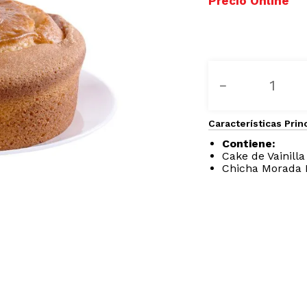
－
Características Prin
Contiene:
Cake de Vainilla
Chicha Morada N