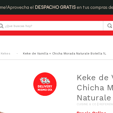
ime!
Aprovecha el
DESPACHO GRATIS
en tus compras d
Que buscas hoy?
y Kekes
Keke de Vainilla + Chicha Morada Naturale Botella 1L
Keke de V
Chicha 
Naturale
CUISINE & CO
REFEREN