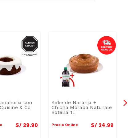
AZUCAR
anahoria con
Keke de Naranja +
Kek
Cuisine & Co
Chicha Morada Naturale
Zana
Botella 1L
S/
29
.
90
S/
24
.
99
ne
Precio Online
Preci