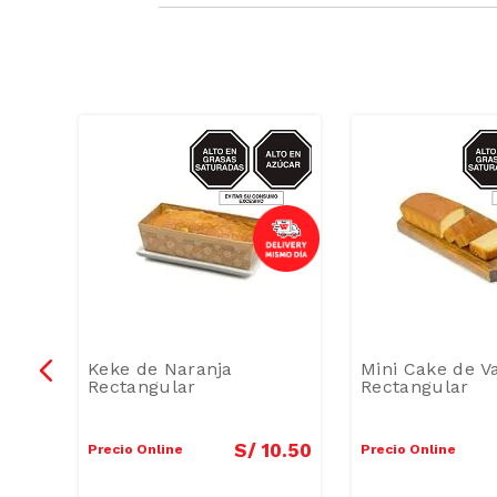
GRASAS-
AZUCAR/GRASAS-
AZU
SAT
Keke de Naranja
Mini Cake de Va
Rectangular
Rectangular
2
.
90
S/
10
.
50
Precio Online
Precio Online