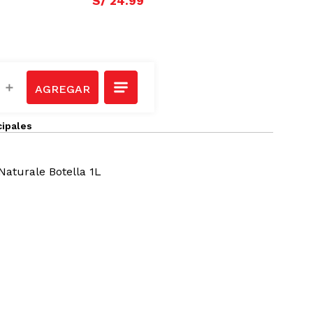
S/
24
.
99
＋
cipales
aturale Botella 1L