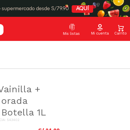
e supermercado desde S/79.90
AQUÍ
ainilla +
Morada
 Botella 1L
CIA
:
543402