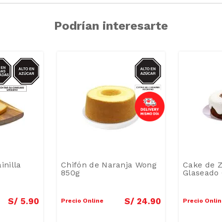
Podrían interesarte
CAR/GRASAS-
AZUCAR
SAT
inilla
Chifón de Naranja Wong
Cake de Z
850g
Glaseado 
S/
5
.
90
S/
24
.
90
Precio Online
Precio Onli