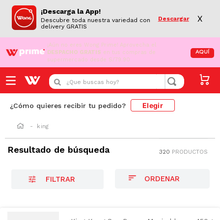
¡Descarga la App!
X
Descargar
Descubre toda nuestra variedad con
delivery GRATIS
¡Aún no eres Wong Prime!
Aprovecha el
DESPACHO GRATIS
en tus compras de
AQUÍ
supermercado desde S/79.90
¿Que buscas hoy?
Elegir
¿Cómo quieres recibir tu pedido?
king
Resultado de búsqueda
320
PRODUCTOS
AZUCAR
FILTRAR