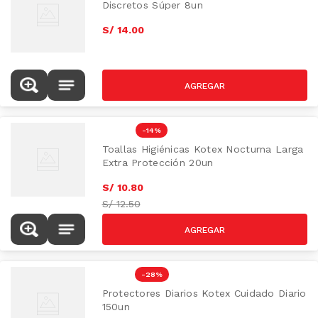
Discretos Súper 8un
S/
14
.
00
-
14 %
Toallas Higiénicas Kotex Nocturna Larga
Extra Protección 20un
S/
10
.
80
S/
12.50
-
28 %
Protectores Diarios Kotex Cuidado Diario
150un