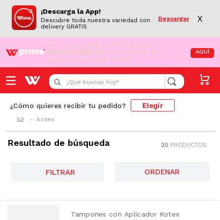
¡Descarga la App!
X
Descargar
Descubre toda nuestra variedad con
delivery GRATIS
¡Aún no eres Wong Prime!
Aprovecha el
DESPACHO GRATIS
en tus compras de
AQUÍ
supermercado desde S/79.90
¿Que buscas hoy?
Elegir
¿Cómo quieres recibir tu pedido?
kotex
Resultado de búsqueda
20
PRODUCTOS
FILTRAR
Tampones con Aplicador Kotex