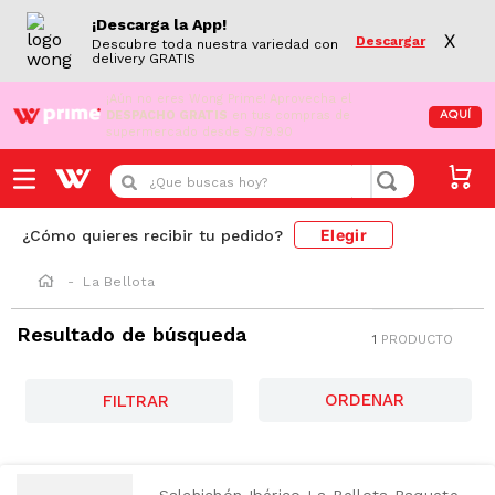
¡Descarga la App!
X
Descargar
Descubre toda nuestra variedad con
delivery GRATIS
¡Aún no eres Wong Prime!
Aprovecha el
DESPACHO GRATIS
en tus compras de
AQUÍ
supermercado desde S/79.90
¿Que buscas hoy?
Elegir
¿Cómo quieres recibir tu pedido?
La Bellota
Resultado de búsqueda
1
PRODUCTO
SODIO/GRASAS-
SAT
FILTRAR