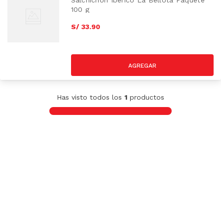
Salchichón Ibérico La Bellota Paquete
100 g
S/
33
.
90
Has visto todos los
1
productos