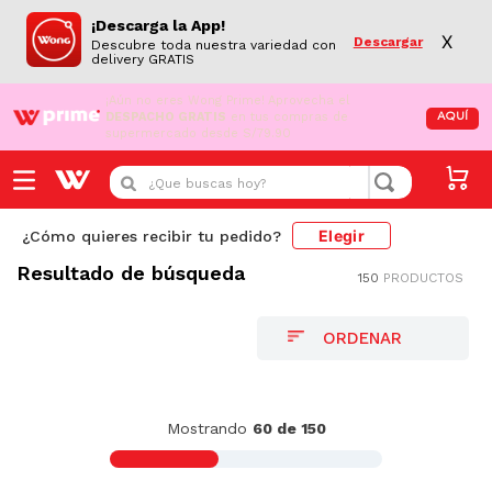
¡Descarga la App!
X
Descargar
Descubre toda nuestra variedad con
delivery GRATIS
¡Aún no eres Wong Prime!
Aprovecha el
DESPACHO GRATIS
en tus compras de
AQUÍ
supermercado desde S/79.90
¿Que buscas hoy?
Elegir
¿Cómo quieres recibir tu pedido?
La Juguetería
Juegos de Interior
Rompecabezas
Resultado de búsqueda
150
PRODUCTOS
FILTRAR