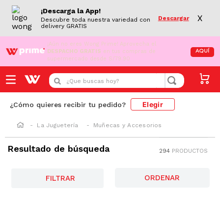
¡Descarga la App!
X
Descargar
Descubre toda nuestra variedad con
delivery GRATIS
¡Aún no eres Wong Prime!
Aprovecha el
DESPACHO GRATIS
en tus compras de
AQUÍ
supermercado desde S/79.90
¿Que buscas hoy?
Elegir
¿Cómo quieres recibir tu pedido?
La Juguetería
Muñecas y Accesorios
Resultado de búsqueda
294
PRODUCTOS
FILTRAR
-
42 %