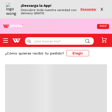
Resultado de búsqueda
¡Descarga la App!
PRODUCTOS
X
Descargar
Descubre toda nuestra variedad con
delivery GRATIS
¡Aún no eres Wong Prime!
Aprovecha el
DESPACHO GRATIS
en tus compras de
AQUÍ
supermercado desde S/79.90
¿Que buscas hoy?
Elegir
¿Cómo quieres recibir tu pedido?