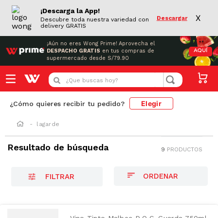
¡Descarga la App!
X
Descargar
Descubre toda nuestra variedad con
delivery GRATIS
¡Aún no eres Wong Prime!
Aprovecha el
DESPACHO GRATIS
en tus compras de
AQUÍ
supermercado desde S/79.90
¿Que buscas hoy?
Elegir
¿Cómo quieres recibir tu pedido?
lagarde
Resultado de búsqueda
9
PRODUCTOS
FILTRAR