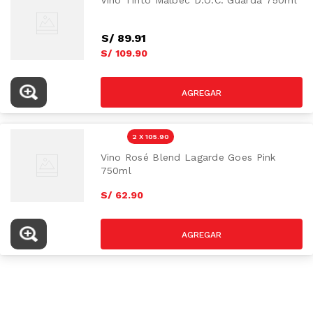
Vino Tinto Malbec D.O.C. Guarda 750ml
S/
89
.
91
S/
109
.
90
2 X 105.90
Vino Rosé Blend Lagarde Goes Pink
750ml
S/
62
.
90