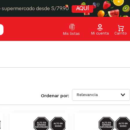
e supermercado desde S/79.90
AQUÍ
Relevancia
S-
SODIO/GRASAS-
SODIO/GRASA
SAT
SAT