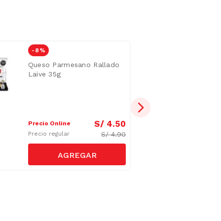
-
8 %
Queso Parmesano Rallado
Laive 35g
S/
4
.
50
Precio Online
S/
4.90
Precio regular