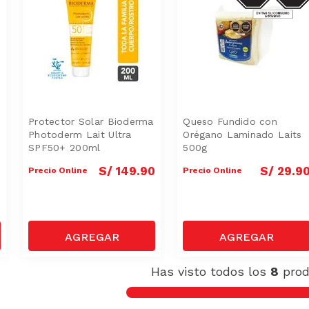
Protector Solar Bioderma
Queso Fundido con
Photoderm Lait Ultra
Orégano Laminado Laits
SPF50+ 200ml
500g
0
S/
149
.
90
S/
29
.
9
Precio Online
Precio Online
Has visto todos los
8
prod