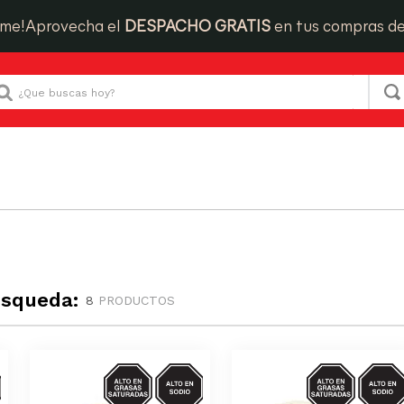
ime!
Aprovecha el
DESPACHO GRATIS
en tus compras d
Que buscas hoy?
úsqueda:
8
PRODUCTOS
S-
SODIO/GRASAS-
SODIO/GRASA
SAT
SAT