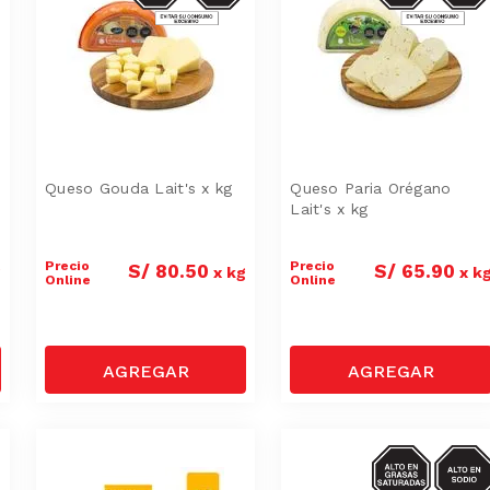
Queso Gouda Lait's x kg
Queso Paria Orégano
Lait's x kg
Precio
Precio
S/
80
.
50
S/
65
.
90
g
x
kg
x
k
Online
Online
SODIO/GRASA
SAT