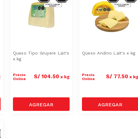
Queso Tipo Gruyere Lait's
Queso Andino Lait's x kg
x kg
Precio
Precio
S/
104
.
50
S/
77
.
50
g
x
kg
x
k
Online
Online
S-