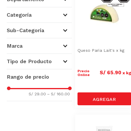
Lácteos
(
6
)
Categoría
Higiene, Salud y Belleza
(
2
)
La Quesería
(
6
)
Sub-Categoría
Packs
(
2
)
Quesos Regionales
(
3
)
Marca
Cuidado Personal
(
2
)
Queso Paria Lait's x kg
Quesos Semiblandos
(
2
)
Laits
(
5
)
Tipo de Producto
Quesos Duros y Semiduros
Bioderma
(
2
)
Precio
(
1
)
S/
65
.
90
x
k
Lait's
(
1
)
Queso Paria
(
2
)
Online
Bloqueadores
(
1
)
Queso Andino
(
1
)
S/ 29.00
–
S/ 160.00
Queso Emmental - Gruyere
(
1
)
Queso Gauda
(
1
)