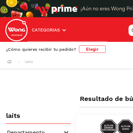
¡Aún no eres Wong Pr
¿
CATEGORIAS
Elegir
¿Cómo quieres recibir tu pedido?
laits
Resultado de b
laits
SODIO/GRASA
SAT
Departamento