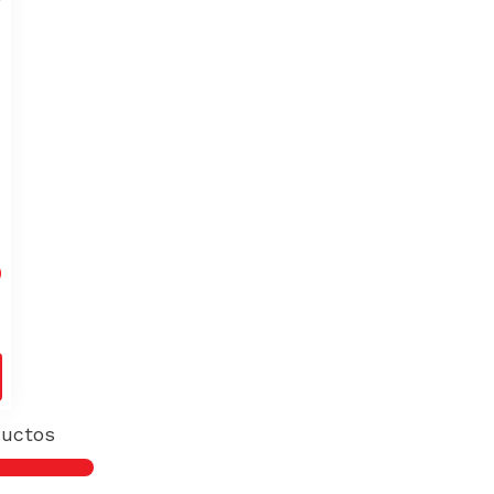
0
uctos