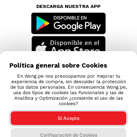
TAMBIÉN TE PUEDE INTERESAR
Nuestras Tiendas
Consultas y Sugerencias
Teléfonos
Política general sobre Cookies
Revisa tu boleta
En Wong.pe nos preocupamos por mejorar tu
experiencia de compra, sin descuidar la protección
Políticas de Privacidad
de tus datos personales. En consecuencia Wong.pe,
Términos y Condiciones
usa dos tipos de cookies las Funcionales y las de
Analítica y Optimización ¿consiente el uso de las
Legales
cookies?
Código de Ética
Sí Acepto
AYUDA CALLCENTER
Configuración de Cookies