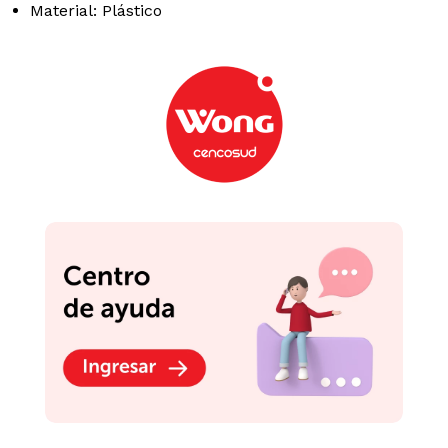
Podrían interesarte
-
10 %
Hacha Nerf Minecraft
Firebrand 6 Dardos
Lanzador Dardos Xshot
Blastercorn Dark Unic
S/
99
.
90
S/
44
.
91
S/
49.90