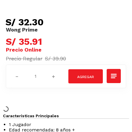
S/
32
.
30
S/
35
.
91
S/
39
.
90
－
＋
Características Principales
1 Jugador
Edad recomendada: 8 años +
Material: Plástico