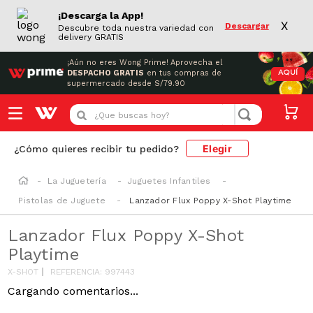
¡Descarga la App!
X
Descargar
Descubre toda nuestra variedad con
delivery GRATIS
¡Aún no eres Wong Prime!
Aprovecha el
DESPACHO GRATIS
en tus compras de
AQUÍ
supermercado desde S/79.90
¿Que buscas hoy?
Elegir
¿Cómo quieres recibir tu pedido?
La Juguetería
Juguetes Infantiles
Pistolas de Juguete
Lanzador Flux Poppy X-Shot Playtime
Lanzador Flux Poppy X-Shot
Playtime
X-SHOT
REFERENCIA
:
997443