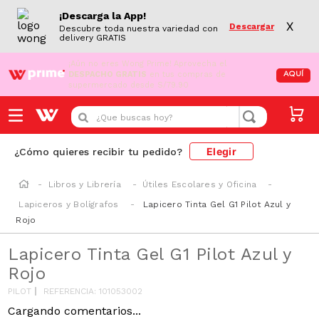
¡Descarga la App!
X
Descargar
Descubre toda nuestra variedad con
delivery GRATIS
¡Aún no eres Wong Prime!
Aprovecha el
DESPACHO GRATIS
en tus compras de
AQUÍ
supermercado desde S/79.90
¿Que buscas hoy?
Elegir
¿Cómo quieres recibir tu pedido?
Libros y Librería
Útiles Escolares y Oficina
Lapiceros y Bolígrafos
Lapicero Tinta Gel G1 Pilot Azul y
Rojo
Lapicero Tinta Gel G1 Pilot Azul y
Rojo
PILOT
REFERENCIA
:
101053002