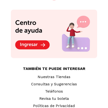
Lapicero Tinta Borrable
Lapicero Pilot BL G1
Frixion Ball Pilot Azul +
Negro 2 un.
Recarga
S/
13
.
00
S/
14
.
65