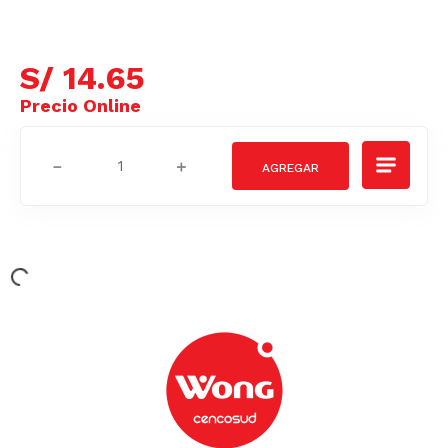
S/
14
.
65
－
＋
Podrían interesarte