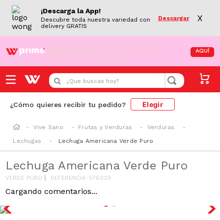
¡Descarga la App!
X
Descargar
Descubre toda nuestra variedad con
delivery GRATIS
¡Aún no eres Wong Prime!
Aprovecha el
DESPACHO GRATIS
en tus compras de
AQUÍ
supermercado desde S/79.90
¿Que buscas hoy?
Elegir
¿Cómo quieres recibir tu pedido?
Vive Sano
Frutas y Verduras
Verduras
Lechugas
Lechuga Americana Verde Puro
Lechuga Americana Verde Puro
VERDE PURO
REFERENCIA
:
576029
Cargando comentarios...