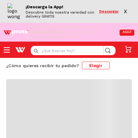
¡Descarga la App!
X
Descargar
Descubre toda nuestra variedad con
delivery GRATIS
¡Aún no eres Wong Prime!
Aprovecha el
DESPACHO GRATIS
en tus compras de
AQUÍ
supermercado desde S/79.90
Cargando comentarios...
¿Que buscas hoy?
Elegir
¿Cómo quieres recibir tu pedido?