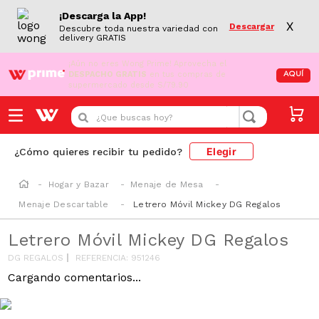
¡Descarga la App!
X
Descargar
Descubre toda nuestra variedad con
delivery GRATIS
¡Aún no eres Wong Prime!
Aprovecha el
DESPACHO GRATIS
en tus compras de
AQUÍ
supermercado desde S/79.90
¿Que buscas hoy?
Elegir
¿Cómo quieres recibir tu pedido?
Hogar y Bazar
Menaje de Mesa
Menaje Descartable
Letrero Móvil Mickey DG Regalos
Letrero Móvil Mickey DG Regalos
DG REGALOS
REFERENCIA
:
951246
Cargando comentarios...