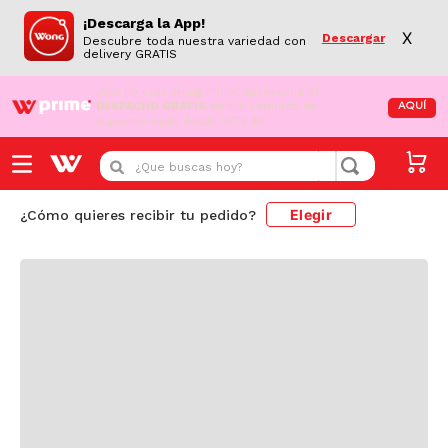
¡Descarga la App!
X
Descargar
Descubre toda nuestra variedad con
delivery GRATIS
¡Aún no eres Wong Prime!
Aprovecha el
DESPACHO GRATIS
en tus compras de
AQUÍ
supermercado desde S/79.90
Cargando comentarios...
¿Que buscas hoy?
Elegir
¿Cómo quieres recibir tu pedido?