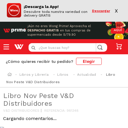
¡Descarga la App!
X
Descargar
Descubre toda nuestra variedad con
delivery GRATIS
¡Aún no eres Wong Prime!
Aprovecha el
DESPACHO GRATIS
en tus compras de
AQUÍ
supermercado desde S/79.90
¿Que buscas hoy?
Elegir
¿Cómo quieres recibir tu pedido?
Libros y Librería
Libros
Actualidad
Libro
Nov Peste V&D Distribuidores
Libro Nov Peste V&D
Distribuidores
V&D DISTRIBUIDORES
REFERENCIA
:
981348
Cargando comentarios...