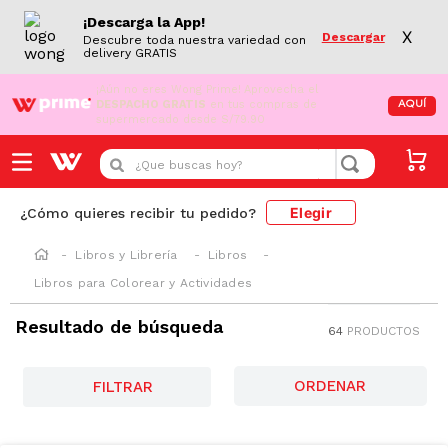
¡Descarga la App!
X
Descargar
Descubre toda nuestra variedad con
delivery GRATIS
¡Aún no eres Wong Prime!
Aprovecha el
DESPACHO GRATIS
en tus compras de
AQUÍ
supermercado desde S/79.90
¿Que buscas hoy?
Elegir
¿Cómo quieres recibir tu pedido?
Libros y Librería
Libros
Libros para Colorear y Actividades
Resultado de búsqueda
64
PRODUCTOS
FILTRAR