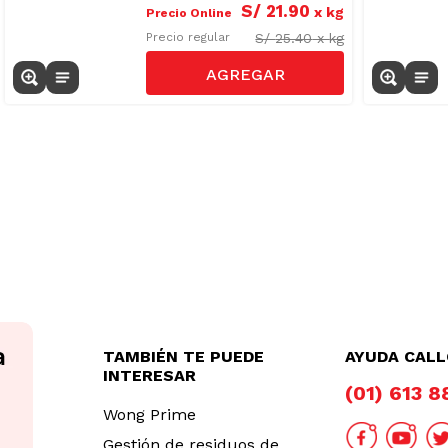
S/
21
.
90
x
kg
Precio Online
S/
25.40
x
kg
Precio regular
TAMBIÉN TE PUEDE
AYUDA CAL
INTERESAR
(01) 613 
Wong Prime
Gestión de residuos de