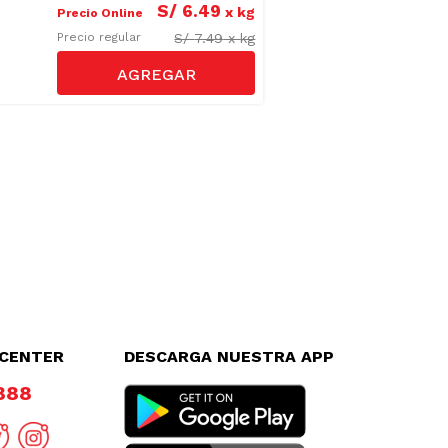
S/
6
.
49
x
kg
Precio Online
S/
7.49
x
kg
Precio regular
LCENTER
DESCARGA NUESTRA APP
8888