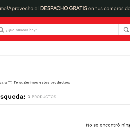
ime!
Aprovecha el
DESPACHO GRATIS
en tus compras d
Que buscas hoy?
para “
”. Te sugerimos estos productos:
úsqueda:
0
PRODUCTOS
No se encontró nin