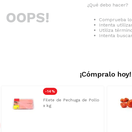
¿Qué debo hacer?
OOPS!
Comprueba los
Intenta utiliz
Utiliza térmi
Intenta busca
¡Cómpralo hoy!
-
14 %
Filete de Pechuga de Pollo
x kg