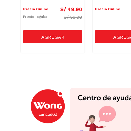
4
.
90
S/
49
.
90
Precio Online
Precio Online
S/
59.90
Precio regular