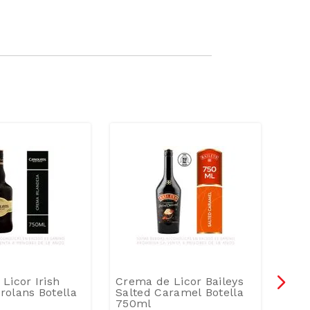
-
Licor Irish
Crema de Licor Baileys
Anís
olans Botella
Salted Caramel Botella
Dulc
750ml