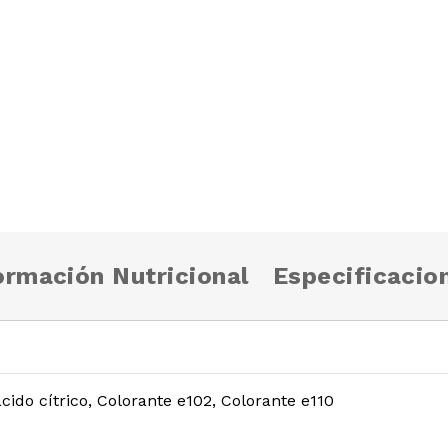
ormación Nutricional
Especificacio
ido cítrico, Colorante e102, Colorante e110