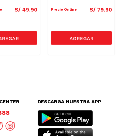
S/
49
.
90
S/
79
.
90
ne
Precio Online
Preci
Preci
LCENTER
DESCARGA NUESTRA APP
8888