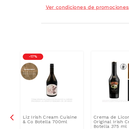
Ver condiciones de promociones
-
17 %
aja
Liz Irish Cream Cuisine
Crema de Licor
& Co Botella 700ml
Original Irish 
Botella 375 ml