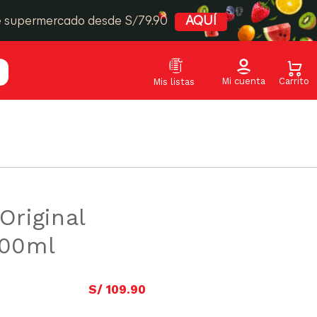
e supermercado desde S/79.90
AQUÍ
Original
700ml
S/
109
.
90