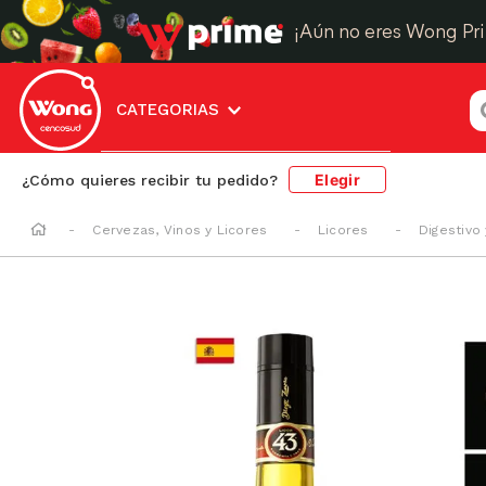
¡Aún no eres Wong Pr
¿
CATEGORIAS
Elegir
¿Cómo quieres recibir tu pedido?
Cervezas, Vinos y Licores
Licores
Digestivo