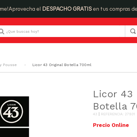
ime!
Aprovecha el
DESPACHO GRATIS
en tus compras d
Que buscas hoy?
 y Pousse
Licor 43 Original Botella 700ml
Licor 43 
Botella 
43
REFERENCIA
:
27931