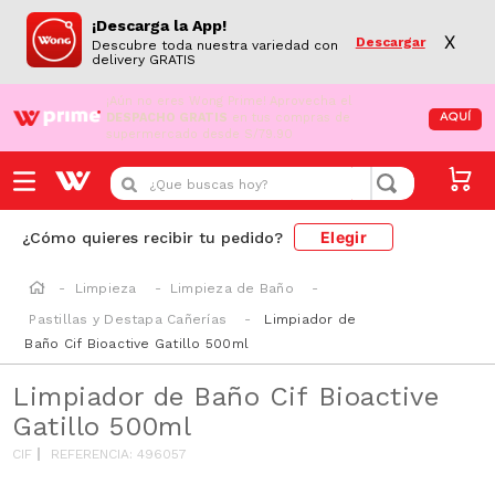
¡Descarga la App!
X
Descargar
Descubre toda nuestra variedad con
delivery GRATIS
¡Aún no eres Wong Prime!
Aprovecha el
DESPACHO GRATIS
en tus compras de
AQUÍ
supermercado desde S/79.90
¿Que buscas hoy?
Elegir
¿Cómo quieres recibir tu pedido?
Limpieza
Limpieza de Baño
Pastillas y Destapa Cañerías
Limpiador de
Baño Cif Bioactive Gatillo 500ml
Limpiador de Baño Cif Bioactive
Gatillo 500ml
CIF
REFERENCIA
:
496057