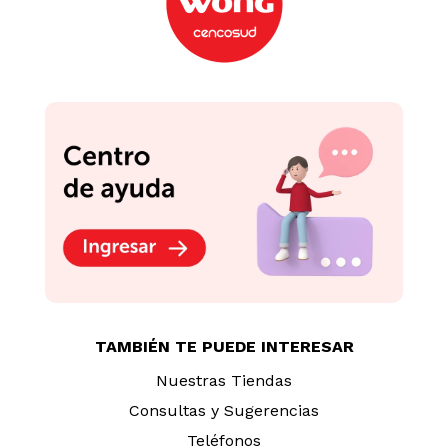
Desifectante Pinesol
Limón 4.5L
Limpiador Poett Solo
Para Ti 4.5L
S/
45
.
50
S/
16
.
40
S/
17.90