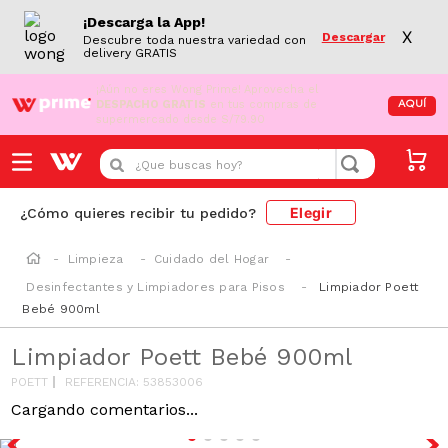
¡Descarga la App!
X
Descargar
Descubre toda nuestra variedad con
delivery GRATIS
¡Aún no eres Wong Prime!
Aprovecha el
DESPACHO GRATIS
en tus compras de
AQUÍ
supermercado desde S/79.90
¿Que buscas hoy?
Elegir
¿Cómo quieres recibir tu pedido?
Limpieza
Cuidado del Hogar
Desinfectantes y Limpiadores para Pisos
Limpiador Poett
Bebé 900ml
Limpiador Poett Bebé 900ml
POETT
REFERENCIA
:
53853006