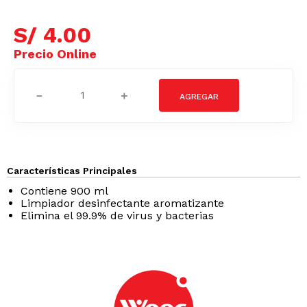
S/
4
.
00
－
＋
Características Principales
Contiene 900 ml
Limpiador desinfectante aromatizante
Elimina el 99.9% de virus y bacterias
Podrían interesarte
-
8 %