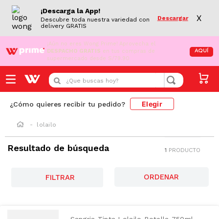
¡Descarga la App!
X
Descargar
Descubre toda nuestra variedad con
delivery GRATIS
¡Aún no eres Wong Prime!
Aprovecha el
DESPACHO GRATIS
en tus compras de
AQUÍ
supermercado desde S/79.90
¿Que buscas hoy?
Elegir
¿Cómo quieres recibir tu pedido?
lolailo
Resultado de búsqueda
1
PRODUCTO
FILTRAR