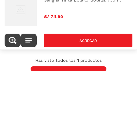
Sangria Tinta Lolailo Botella 750ml
S/
74
.
90
Has visto todos los
1
productos