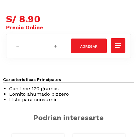
S/
8
.
90
－
＋
Características Principales
Contiene 120 gramos
Lomito ahumado pizzero
Listo para consumir
SODIO
SODIO/GRASA
SAT
Podrían interesarte
GRASAS-