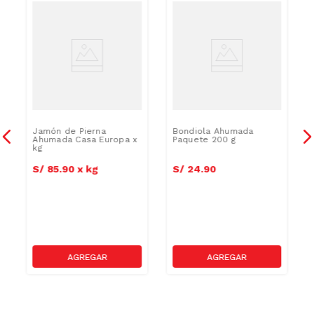
Jamón de Pierna
Bondiola Ahumada
Ahumada Casa Europa x
Paquete 200 g
kg
S/
85
.
90
x
kg
S/
24
.
90