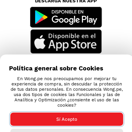
DESCARGA NUESTRA APP
Política general sobre Cookies
En Wong.pe nos preocupamos por mejorar tu
experiencia de compra, sin descuidar la protección
de tus datos personales. En consecuencia Wong.pe,
usa dos tipos de cookies las Funcionales y las de
Analítica y Optimización ¿consiente el uso de las
cookies?
Sí Acepto
Compras 100% seguras
Esta tienda usa Niubiz para realizar transacciones