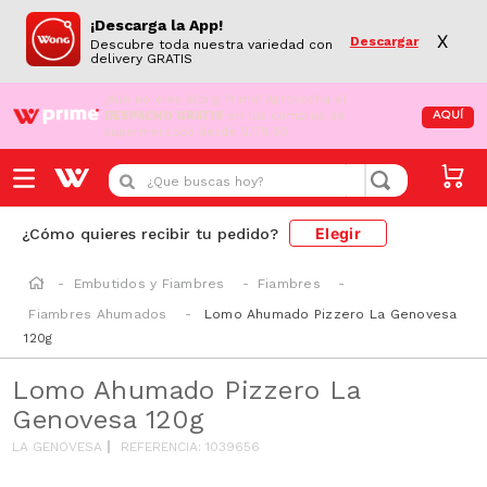
¡Descarga la App!
X
Descargar
Descubre toda nuestra variedad con
delivery GRATIS
¡Aún no eres Wong Prime!
Aprovecha el
DESPACHO GRATIS
en tus compras de
AQUÍ
supermercado desde S/79.90
¿Que buscas hoy?
Elegir
¿Cómo quieres recibir tu pedido?
Embutidos y Fiambres
Fiambres
Fiambres Ahumados
Lomo Ahumado Pizzero La Genovesa
120g
Lomo Ahumado Pizzero La
Genovesa 120g
LA GENOVESA
REFERENCIA
:
1039656