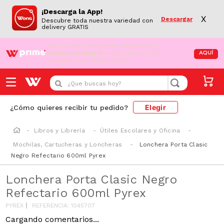
¡Descarga la App!
X
Descargar
Descubre toda nuestra variedad con
delivery GRATIS
¡Aún no eres Wong Prime!
Aprovecha el
DESPACHO GRATIS
en tus compras de
AQUÍ
supermercado desde S/79.90
¿Que buscas hoy?
Elegir
¿Cómo quieres recibir tu pedido?
Libros y Librería
Útiles Escolares y Oficina
Mochilas, Cartucheras y Loncheras
Lonchera Porta Clasic
Negro Refectario 600ml Pyrex
Lonchera Porta Clasic Negro
Refectario 600ml Pyrex
PYREX
REFERENCIA
:
1045707
Cargando comentarios...