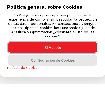
Política general sobre Cookies
En Wong.pe nos preocupamos por mejorar tu
TAMBIÉN TE PUEDE INTERESAR
experiencia de compra, sin descuidar la protección
Nuestras Tiendas
de tus datos personales. En consecuencia Wong.pe,
usa dos tipos de cookies las Funcionales y las de
Consultas y Sugerencias
Analítica y Optimización ¿consiente el uso de las
cookies?
Teléfonos
Revisa tu boleta
Sí Acepto
Políticas de Privacidad
Términos y Condiciones
Configuración de Cookies
Legales
Política de Cookies
Código de Ética
AYUDA CALLCENTER
(511) 613-8888