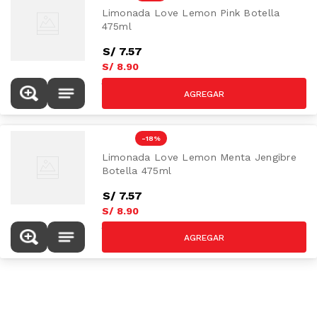
Limonada Love Lemon Pink Botella
475ml
S/
7
.
57
S/
8
.
90
S/
10.90
-
18 %
Limonada Love Lemon Menta Jengibre
Botella 475ml
S/
7
.
57
S/
8
.
90
S/
10.90