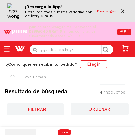
¡Descarga la App!
X
Descargar
Descubre toda nuestra variedad con
delivery GRATIS
¡Aún no eres Wong Prime!
Aprovecha el
DESPACHO GRATIS
en tus compras de
AQUÍ
supermercado desde S/79.90
¿Que buscas hoy?
Elegir
¿Cómo quieres recibir tu pedido?
Love Lemon
Resultado de búsqueda
4
PRODUCTOS
FILTRAR
-
18 %