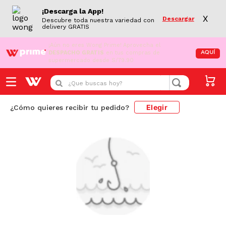
¡Descarga la App!
X
Descargar
Descubre toda nuestra variedad con
delivery GRATIS
¡Aún no eres Wong Prime!
Aprovecha el
DESPACHO GRATIS
en tus compras de
AQUÍ
supermercado desde S/79.90
¿Que buscas hoy?
Elegir
¿Cómo quieres recibir tu pedido?