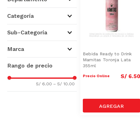
Cervezas, Vinos y Licores
(
4
)
Categoría
Licores
(
4
)
Sub-Categoría
Cockteles y Combinados
(
4
)
Marca
Bebida Ready to Drink
Mamitas Toronja Lata
Mamitas
(
4
)
355ml
S/
6
.
5
Precio Online
S/ 6.00
–
S/ 10.00