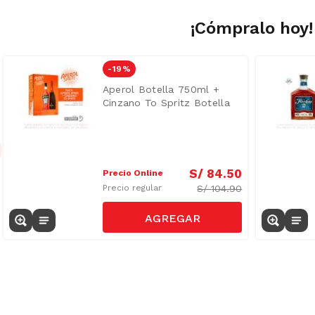
¡Cómpralo hoy!
-
19 %
Aperol Botella 750ml +
Cinzano To Spritz Botella
750ml
S/
84
.
50
Precio Online
S/
104.90
Precio regular