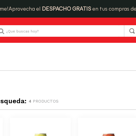
ime!
Aprovecha el
DESPACHO GRATIS
en tus compras d
Que buscas hoy?
úsqueda:
4
PRODUCTOS