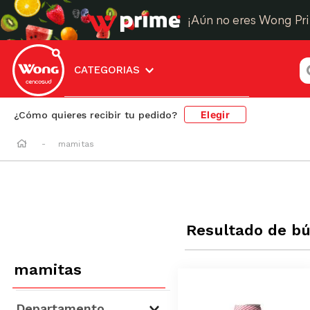
¡Aún no eres Wong Pr
¿
CATEGORIAS
Elegir
¿Cómo quieres recibir tu pedido?
mamitas
Resultado de b
mamitas
Departamento