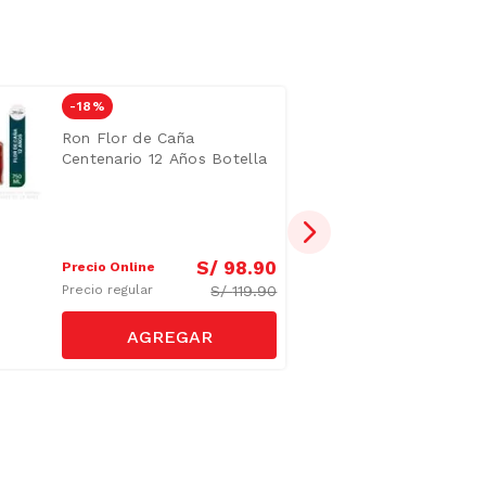
-
18 %
Ron Flor de Caña
Centenario 12 Años Botella
750ml
S/
98
.
90
Precio Online
S/
119.90
Precio regular