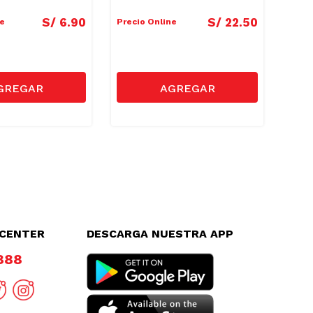
S/
6
.
90
S/
22
.
50
ne
Precio Online
Preci
LCENTER
DESCARGA NUESTRA APP
8888