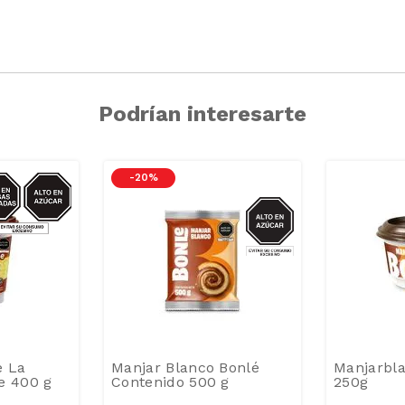
Podrían interesarte
CAR/GRASAS-
-
20 %
SAT
AZUCAR
e La
Manjar Blanco Bonlé
Manjarbl
e 400 g
Contenido 500 g
250g