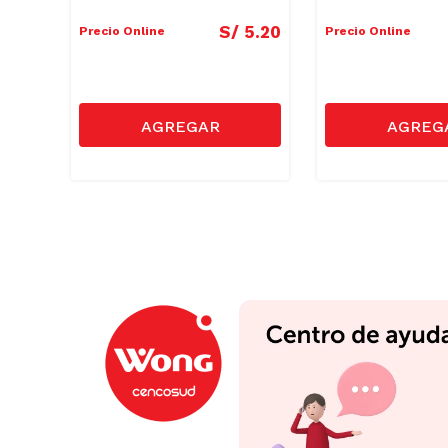
3
.
00
S/
5
.
20
Precio Online
Precio Online