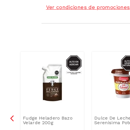
Ver condiciones de promociones
ZUCAR
AZUCAR
AZU
o
Fudge Heladero Bazo
Dulce De Lech
Velarde 200g
Serenisima Pot