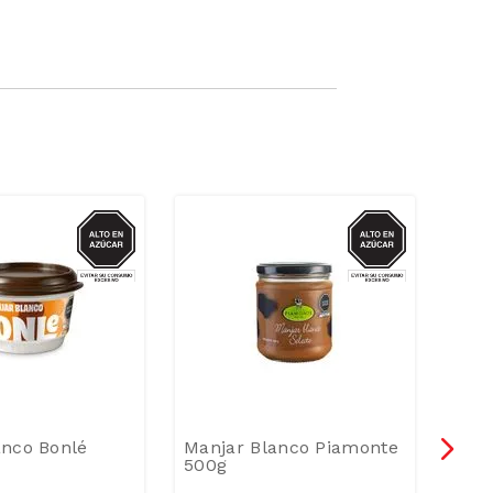
AZUCAR
AZUCAR
anco Bonlé
Manjar Blanco Piamonte
Mac
500g
Mem
Paqu