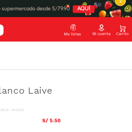
e supermercado desde S/79.90
AQUÍ
lanco Laive
ENCIA
:
364080
S/
5
.
50