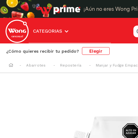
¡Aún no eres Wong Pr
¿
CATEGORIAS
Elegir
¿Cómo quieres recibir tu pedido?
Abarrotes
Repostería
Manjar y Fudge Empa