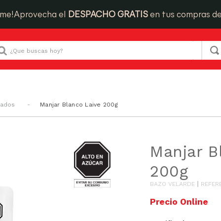
ime!
Aprovecha el
DESPACHO GRATIS
en tus compras d
Que buscas hoy?
cados
Manjar Blanco Laive 200g
AZUCAR
Manjar B
200g
BAZO VELARDE
REFER