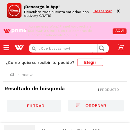
¡Descarga la App!
X
Descargar
Descubre toda nuestra variedad con
delivery GRATIS
¡Aún no eres Wong Prime!
Aprovecha el
DESPACHO GRATIS
en tus compras de
AQUÍ
supermercado desde S/79.90
¿Que buscas hoy?
Elegir
¿Cómo quieres recibir tu pedido?
manty
Resultado de búsqueda
1
PRODUCTO
SODIO/GRASAS-
SAT
FILTRAR