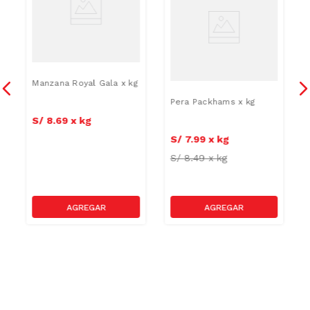
Manzana Royal Gala x kg
Pera Packhams x kg
S/
8
.
69
x
kg
S/
7
.
99
x
kg
S/
8.49
x
kg