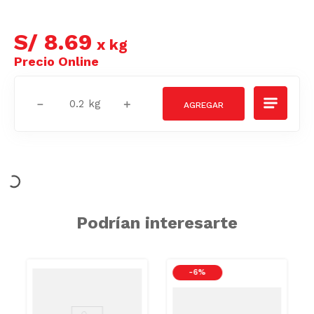
S/
8
.
69
x
kg
－
＋
Podrían interesarte
-
6 %