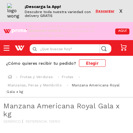
¡Descarga la App!
X
Descargar
Descubre toda nuestra variedad con
delivery GRATIS
¡Aún no eres Wong Prime!
Aprovecha el
DESPACHO GRATIS
en tus compras de
AQUÍ
supermercado desde S/79.90
¿Que buscas hoy?
Elegir
¿Cómo quieres recibir tu pedido?
Frutas y Verduras
Frutas
Manzanas, Peras y Membrillo
Manzana Americana Royal
Gala x kg
Manzana Americana Royal Gala x
kg
GENÉRICO
REFERENCIA
:
126150